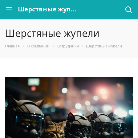
Шерстяные жупели
Шерстяные жупели
Главная
О компании
Сотрудники
Шерстяные жупели