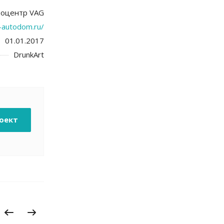
тоцентр VAG
s-autodom.ru/
01.01.2017
DrunkArt
оект