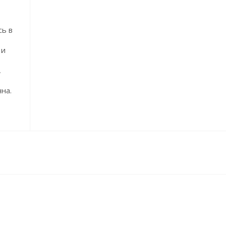
сь в
 и
,
на.