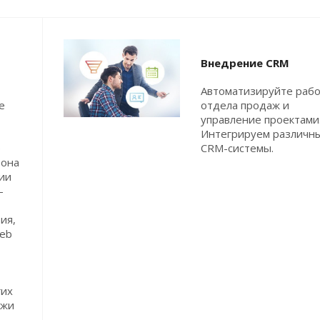
Внедрение CRM
Автоматизируйте раб
е
отдела продаж и
управление проектами
Интегрируем различн
р
CRM-системы.
 она
ии
-
ия,
web
гих
ажи