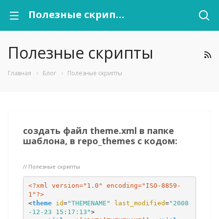
Полезные скрипты
Полезные скрипты
Главная
Блог
Полезные скрипты
создать файл theme.xml в папке
шаблона, в repo_themes с кодом:
// Полезные скрипты
<?xml version="1.0" encoding="ISO-8859-
1"?>
<
theme
id
=
"THEMENAME"
last_modified
=
"2008
-12-23 15:17:13"
>
