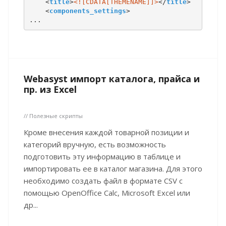
    <
title
>
<![CDATA[THEMENAME]]>
</
title
>

    <
components_settings
>

...
Webasyst импорт каталога, прайса и
пр. из Excel
// Полезные скрипты
Кроме внесения каждой товарной позиции и
категорий вручную, есть возможность
подготовить эту информацию в таблице и
импортировать ее в каталог магазина. Для этого
необходимо создать файл в формате CSV с
помощью OpenOffice Calc, Microsoft Excel или
др...