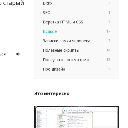
ш старый
Bitrix
2
SEO
1
Верстка HTML и CSS
7
Всякое
17
Записки самки человека
7
Полезные скрипты
14
ься
Послушать, посмотреть
12
Про дизайн
3
Это интересно