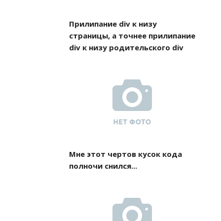
Прилипание div к низу
страницы, а точнее прилипание
div к низу родительского div
Мне этот чертов кусок кода
полночи снился...