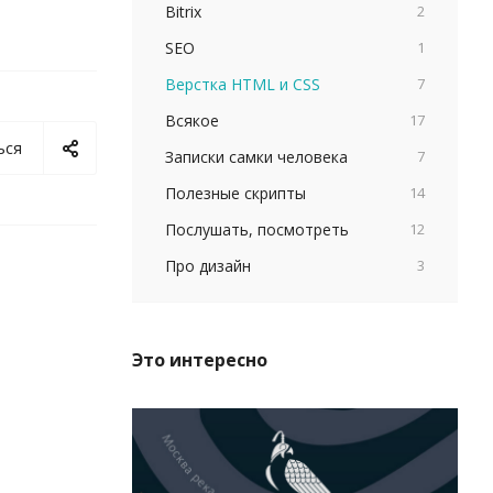
Bitrix
2
SEO
1
Верстка HTML и CSS
7
Всякое
17
ься
Записки самки человека
7
Полезные скрипты
14
Послушать, посмотреть
12
Про дизайн
3
Это интересно