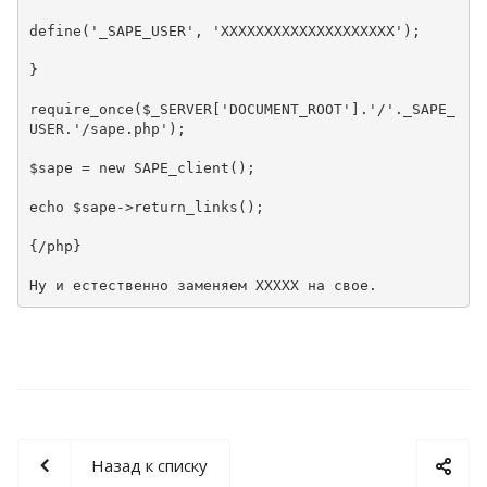
define('_SAPE_USER', 'XXXXXXXXXXXXXXXXXXXX'); 
} 
require_once($_SERVER['DOCUMENT_ROOT'].'/'._SAPE_
USER.'/sape.php'); 
$sape = new SAPE_client();
echo $sape->return_links();
{/php}

Ну и естественно заменяем ХХХХХ на свое.
Назад к списку