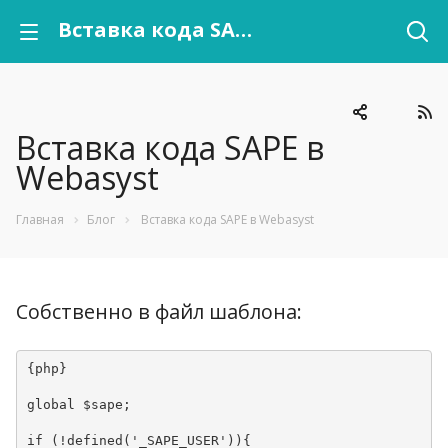
Вставка кода SAPE в Webasyst
Вставка кода SAPE в
Webasyst
Главная
Блог
Вставка кода SAPE в Webasyst
Собственно в файл шаблона:
{php}
global $sape; 
if (!defined('_SAPE_USER')){ 